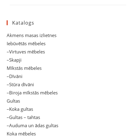
Katalogs
Akmens masas izlietnes
Iebūvētās mēbeles
–Virtuves mēbeles
–Skapji
Mīkstās mēbeles
–Dīvāni
–Stūra dīvāni
–Biroja mīkstās mēbeles
Gultas
–Koka gultas
–Gultas – tahtas
–Auduma un ādas gultas
Koka mēbeles