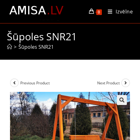
Izvēlne
0
Šūpoles SNR21
>
Šūpoles SNR21
Previous Product
Next Product