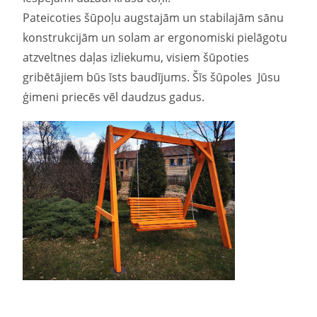
Pateicoties šūpoļu augstajām un stabilajām sānu
konstrukcijām un solam ar ergonomiski pielāgotu
atzveltnes daļas izliekumu, visiem šūpoties
gribētājiem būs īsts baudījums. Šīs šūpoles Jūsu
ģimeni priecēs vēl daudzus gadus.