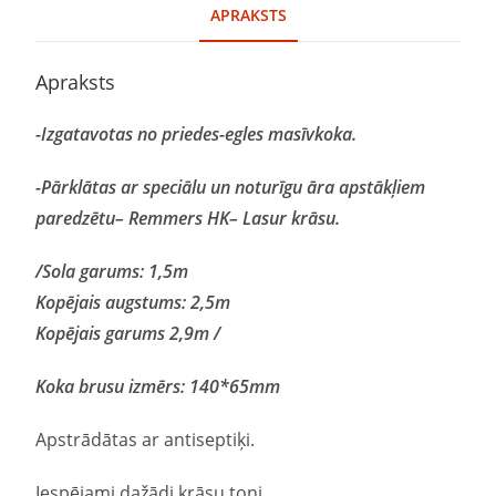
APRAKSTS
Apraksts
-Izgatavotas no priedes-egles mas
ī
vkoka.
-P
ā
rkl
ā
tas ar speci
ā
lu un noturīgu āra apstākļiem
paredzētu
– Remmers HK– Lasur krāsu.
/Sola garums: 1,5m
Kopējais augstums: 2,5m
Kopējais garums 2,9m /
Koka brusu izmērs: 140*65mm
Apstrādātas ar antiseptiķi.
Iespējami dažādi krāsu toņi.