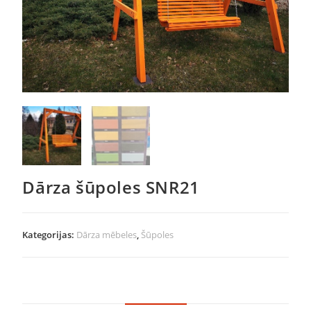
Dārza šūpoles SNR21
Kategorijas:
Dārza mēbeles
,
Šūpoles