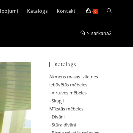
lpojumi
Katalogs
Kontakti
Toggle
0
website
>
sarkana2
search
Katalogs
Akmens masas izlietnes
Iebūvētās mēbeles
–Virtuves mēbeles
–Skapji
Mīkstās mēbeles
–Dīvāni
–Stūra dīvāni
–Biroja mīkstās mēbeles