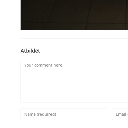
Atbildēt
Comment
Enter
Enter
your
your
name
email