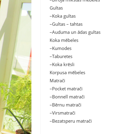
Gultas
–Koka gultas
–Gultas – tahtas
–Auduma un ādas gultas
Koka mēbeles
–Kumodes
–Taburetes
–Koka krēsli
Korpusa mēbeles
Matrači
–Pocket matrači
–Bonnell matrači
–Bērnu matrači
–Virsmatrači
–Bezatsperu matrači