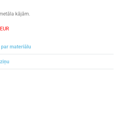
metāla kājām.
-EUR
 par materiālu
 ziņu