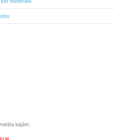
 par materiālu
 ziņu
metāla kājām.
-EUR