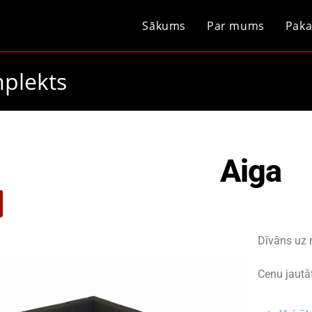
Sākums
Par mums
Paka
plekts
Aiga
Dīvāns uz 
Cenu jautāt