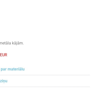
metāla kājām.
-EUR
 par materiālu
 ziņu