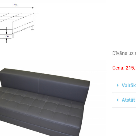
Dīvāns uz 
Cena:
215
,
Vairāk
Atstāt