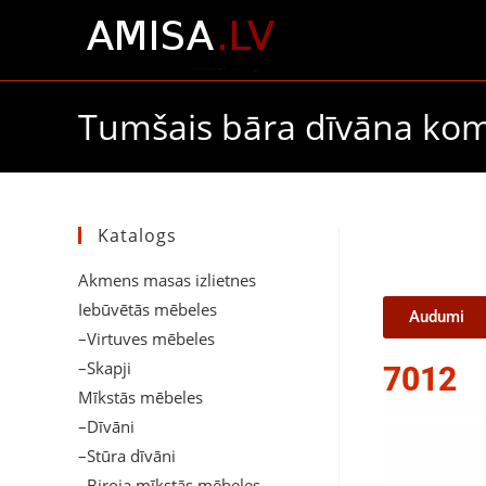
Tumšais bāra dīvāna kom
Katalogs
Akmens masas izlietnes
Iebūvētās mēbeles
Audumi
–Virtuves mēbeles
–Skapji
7012
Mīkstās mēbeles
–Dīvāni
–Stūra dīvāni
–Biroja mīkstās mēbeles