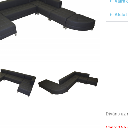
Vairāk
Atstāt
Dīvāns uz 
Cena:
155
,