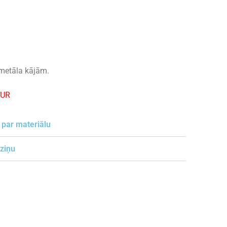
metāla kājām.
EUR
 par materiālu
 ziņu