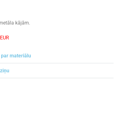
metāla kājām.
-EUR
 par materiālu
 ziņu