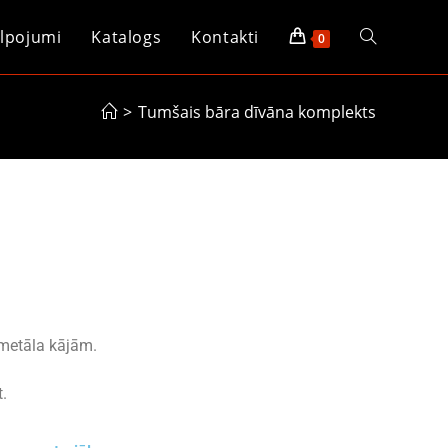
lpojumi
Katalogs
Kontakti
0
>
Tumšais bāra dīvāna komplekts
metāla kājām.
.