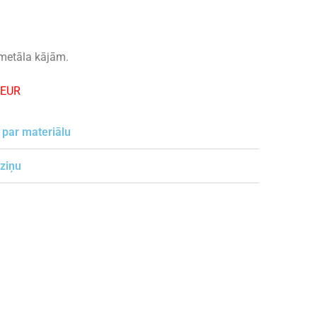
metāla kājām.
-EUR
 par materiālu
 ziņu