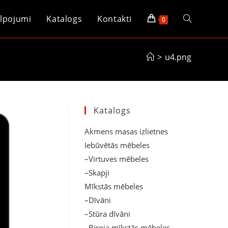
lpojumi
Katalogs
Kontakti
Toggle
0
website
>
u4.png
search
Katalogs
Akmens masas izlietnes
Iebūvētās mēbeles
–Virtuves mēbeles
–Skapji
Mīkstās mēbeles
–Dīvāni
–Stūra dīvāni
–Biroja mīkstās mēbeles