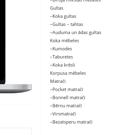
Gultas
–Koka gultas
–Gultas – tahtas
–Auduma un ādas gultas
Koka mēbeles
–Kumodes
–Taburetes
–Koka krēsli
Korpusa mēbeles
Matrači
–Pocket matrači
–Bonnell matrači
–Bērnu matrači
–Virsmatrači
–Bezatsperu matrači