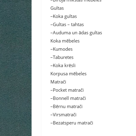
Gultas
–Koka gultas
–Gultas – tahtas
–Auduma un ādas gultas
Koka mēbeles
–Kumodes
–Taburetes
–Koka krēsli
Korpusa mēbeles
Matrači
–Pocket matrači
–Bonnell matrači
–Bērnu matrači
–Virsmatrači
–Bezatsperu matrači