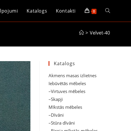
lpojumi
Katalogs
Kontakti
Toggle
0
website
>
Velvet-40
search
Katalogs
Akmens masas izlietnes
Iebūvētās mēbeles
–Virtuves mēbeles
–Skapji
Mīkstās mēbeles
–Dīvāni
–Stūra dīvāni
–Biroja mīkstās mēbeles