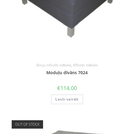
Biroja mīkstās mēbeles
,
Mīkstās mēbeles
Moduļu dīvāns 7024
€
114.00
Lasīt vairāk
OUT OF STOCK