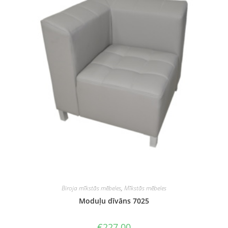
Biroja mīkstās mēbeles
,
Mīkstās mēbeles
Moduļu dīvāns 7025
€
227.00