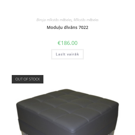
Biroja mīkstās mēbeles
,
Mīkstās mēbeles
Moduļu dīvāns 7022
€
186.00
Lasīt vairāk
OUT OF STOCK