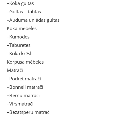
–Koka gultas
–Gultas – tahtas
–Auduma un ādas gultas
Koka mēbeles
–Kumodes
–Taburetes
–Koka krēsli
Korpusa mēbeles
Matrači
–Pocket matrači
–Bonnell matrači
–Bērnu matrači
–Virsmatrači
–Bezatsperu matrači