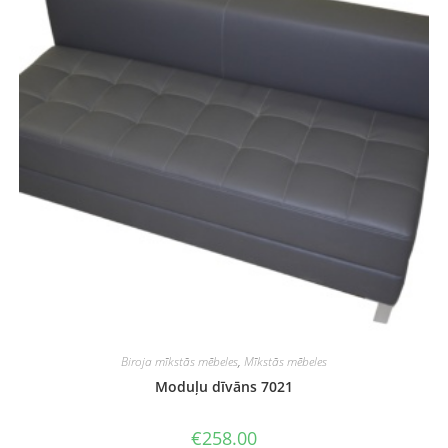
Biroja mīkstās mēbeles
,
Mīkstās mēbeles
Moduļu dīvāns 7021
€
258.00