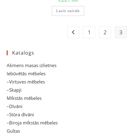
Lasīt vairāk
1
2
3
Katalogs
Akmens masas izlietnes
Iebūvētās mēbeles
–Virtuves mēbeles
–Skapji
Mīkstās mēbeles
–Dīvāni
–Stūra dīvāni
–Biroja mīkstās mēbeles
Gultas