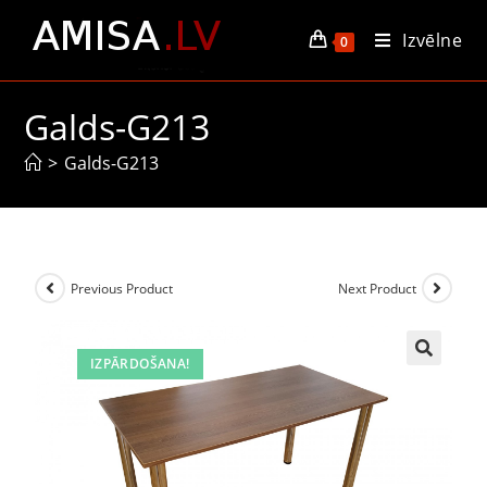
Izvēlne
0
Galds-G213
>
Galds-G213
Previous Product
Next Product
IZPĀRDOŠANA!