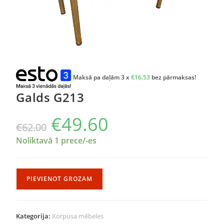
Maksā pa daļām 3 x
€
16.53
bez pārmaksas!
Galds G213
€
49.60
€
62.00
Noliktavā 1 prece/-es
PIEVIENOT GROZAM
Kategorija:
Korpusa mēbeles