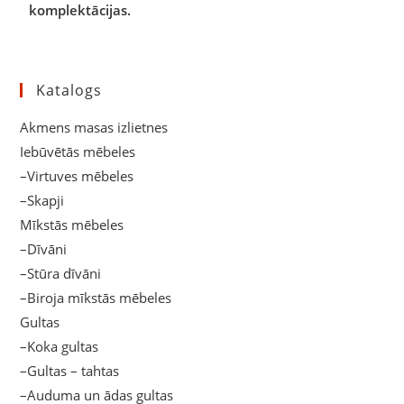
komplektācijas.
Katalogs
Akmens masas izlietnes
Iebūvētās mēbeles
–Virtuves mēbeles
–Skapji
Mīkstās mēbeles
–Dīvāni
–Stūra dīvāni
–Biroja mīkstās mēbeles
Gultas
–Koka gultas
–Gultas – tahtas
–Auduma un ādas gultas