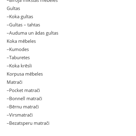
Gultas
–Koka gultas
–Gultas – tahtas
–Auduma un ādas gultas
Koka mēbeles
–Kumodes
–Taburetes
–Koka krēsli
Korpusa mēbeles
Matrači
–Pocket matrači
–Bonnell matrači
–Bērnu matrači
–Virsmatrači
–Bezatsperu matrači