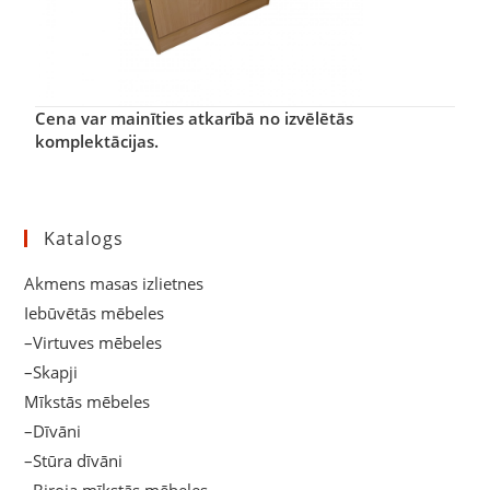
Cena var mainīties atkarībā no izvēlētās
komplektācijas.
Katalogs
Akmens masas izlietnes
Iebūvētās mēbeles
–Virtuves mēbeles
–Skapji
Mīkstās mēbeles
–Dīvāni
–Stūra dīvāni
–Biroja mīkstās mēbeles