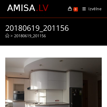
Skip
Izvēlne
to
0
content
20180619_201156
>
20180619_201156