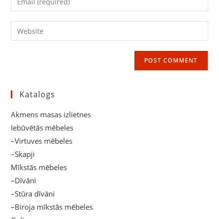
or
your
username
email
Enter
to
address
your
comment
to
website
comment
URL
(optional)
Katalogs
Akmens masas izlietnes
Iebūvētās mēbeles
–Virtuves mēbeles
–Skapji
Mīkstās mēbeles
–Dīvāni
–Stūra dīvāni
–Biroja mīkstās mēbeles