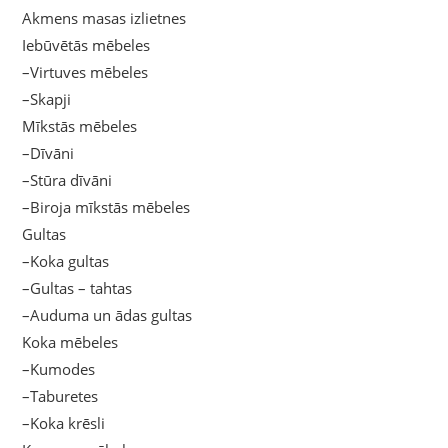
Akmens masas izlietnes
Iebūvētās mēbeles
–Virtuves mēbeles
–Skapji
Mīkstās mēbeles
–Dīvāni
–Stūra dīvāni
–Biroja mīkstās mēbeles
Gultas
–Koka gultas
–Gultas – tahtas
–Auduma un ādas gultas
Koka mēbeles
–Kumodes
–Taburetes
–Koka krēsli