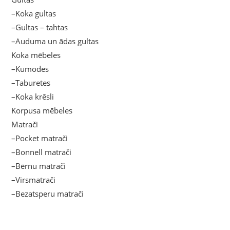
–Koka gultas
–Gultas – tahtas
–Auduma un ādas gultas
Koka mēbeles
–Kumodes
–Taburetes
–Koka krēsli
Korpusa mēbeles
Matrači
–Pocket matrači
–Bonnell matrači
–Bērnu matrači
–Virsmatrači
–Bezatsperu matrači