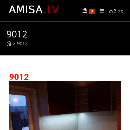
Izvēlne
0
9012
>
9012
9012