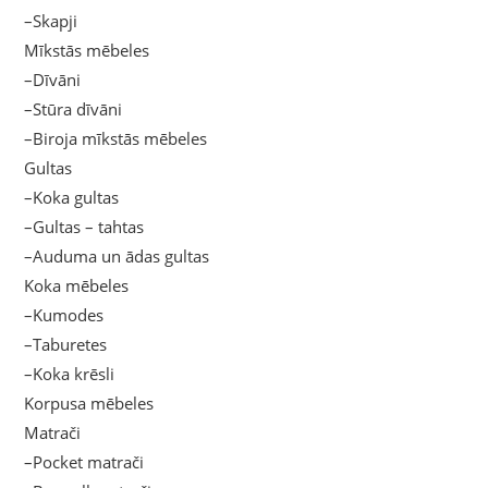
–Skapji
Mīkstās mēbeles
–Dīvāni
–Stūra dīvāni
–Biroja mīkstās mēbeles
Gultas
–Koka gultas
–Gultas – tahtas
–Auduma un ādas gultas
Koka mēbeles
–Kumodes
–Taburetes
–Koka krēsli
Korpusa mēbeles
Matrači
–Pocket matrači