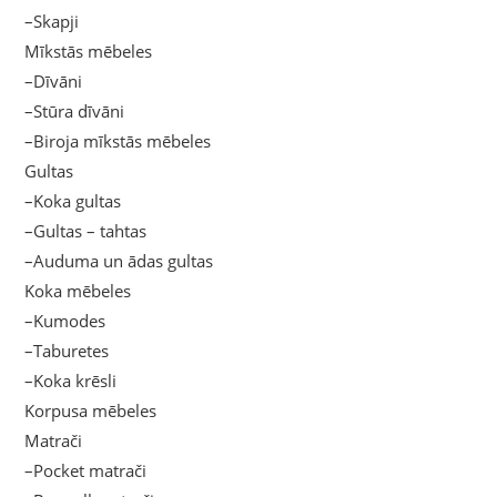
–Skapji
Mīkstās mēbeles
–Dīvāni
–Stūra dīvāni
–Biroja mīkstās mēbeles
Gultas
–Koka gultas
–Gultas – tahtas
–Auduma un ādas gultas
Koka mēbeles
–Kumodes
–Taburetes
–Koka krēsli
Korpusa mēbeles
Matrači
–Pocket matrači