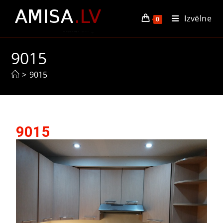
Izvēlne
0
9015
>
9015
9015