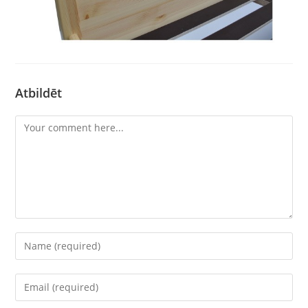
Atbildēt
Comment
Enter
your
name
Enter
or
your