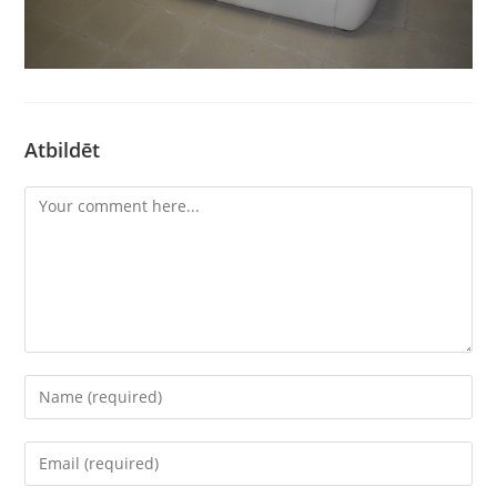
Atbildēt
Comment
Enter
your
name
Enter
or
your