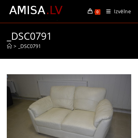
Skip
Izvēlne
to
0
content
_DSC0791
>
_DSC0791