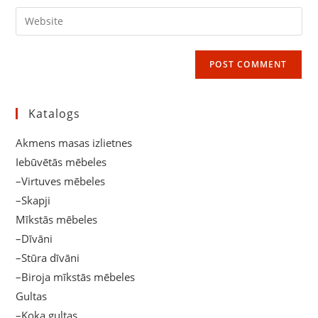
username
email
Enter
to
address
your
comment
to
website
comment
URL
(optional)
Katalogs
Akmens masas izlietnes
Iebūvētās mēbeles
–Virtuves mēbeles
–Skapji
Mīkstās mēbeles
–Dīvāni
–Stūra dīvāni
–Biroja mīkstās mēbeles
Gultas
–Koka gultas