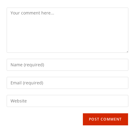
Comment
Enter
your
name
Enter
or
your
username
email
Enter
to
address
your
comment
to
website
comment
URL
(optional)