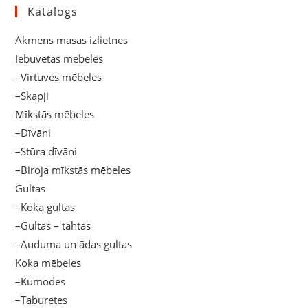
Katalogs
Akmens masas izlietnes
Iebūvētās mēbeles
–Virtuves mēbeles
–Skapji
Mīkstās mēbeles
–Dīvāni
–Stūra dīvāni
–Biroja mīkstās mēbeles
Gultas
–Koka gultas
–Gultas – tahtas
–Auduma un ādas gultas
Koka mēbeles
–Kumodes
–Taburetes