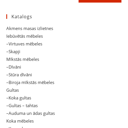
(optional)
Katalogs
Akmens masas izlietnes
Iebūvētās mēbeles
–Virtuves mēbeles
–Skapji
Mīkstās mēbeles
–Dīvāni
–Stūra dīvāni
–Biroja mīkstās mēbeles
Gultas
–Koka gultas
–Gultas – tahtas
–Auduma un ādas gultas
Koka mēbeles