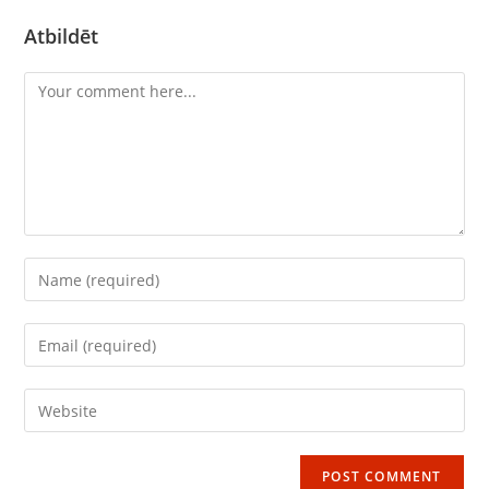
Atbildēt
Comment
Enter
your
name
Enter
or
your
username
email
Enter
to
address
your
comment
to
website
comment
URL