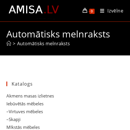
Izvēlne
0
Automātisks melnraksts
>
Automātisks melnraksts
Katalogs
Akmens masas izlietnes
Iebūvētās mēbeles
–Virtuves mēbeles
–Skapji
Mīkstās mēbeles