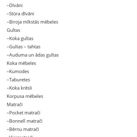
–Dīvāni
–Stūra dīvāni
–Biroja mīkstās mēbeles
Gultas
–Koka gultas
–Gultas – tahtas
–Auduma un ādas gultas
Koka mēbeles
–Kumodes
–Taburetes
–Koka krēsli
Korpusa mēbeles
Matrači
–Pocket matrači
–Bonnell matrači
–Bērnu matrači