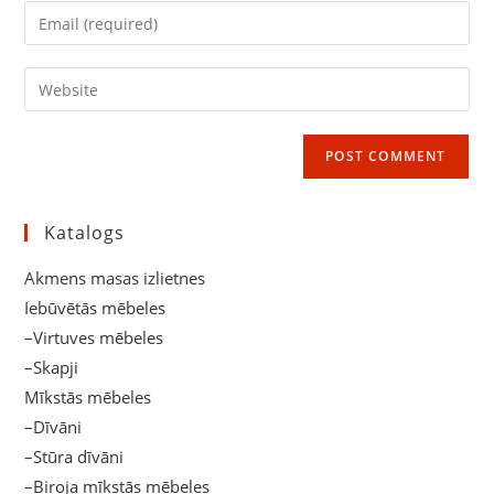
name
Enter
or
your
username
email
Enter
to
address
your
comment
to
website
comment
URL
(optional)
Katalogs
Akmens masas izlietnes
Iebūvētās mēbeles
–Virtuves mēbeles
–Skapji
Mīkstās mēbeles
–Dīvāni
–Stūra dīvāni
–Biroja mīkstās mēbeles