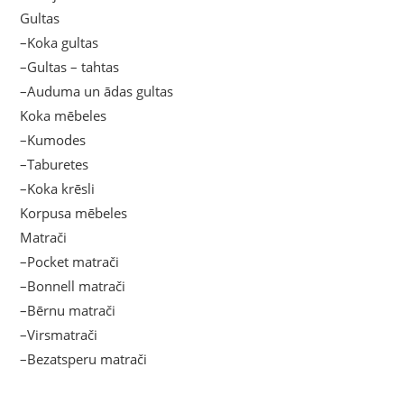
Gultas
–Koka gultas
–Gultas – tahtas
–Auduma un ādas gultas
Koka mēbeles
–Kumodes
–Taburetes
–Koka krēsli
Korpusa mēbeles
Matrači
–Pocket matrači
–Bonnell matrači
–Bērnu matrači
–Virsmatrači
–Bezatsperu matrači