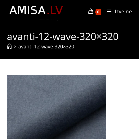
Skip
Izvēlne
to
0
content
avanti-12-wave-320×320
>
avanti-12-wave-320×320