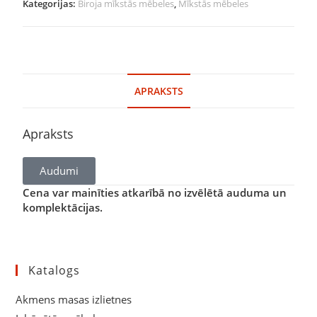
Kategorijas:
Biroja mīkstās mēbeles
,
Mīkstās mēbeles
APRAKSTS
Apraksts
Audumi
Cena var mainīties atkarībā no izvēlētā auduma un
komplektācijas.
Katalogs
Akmens masas izlietnes