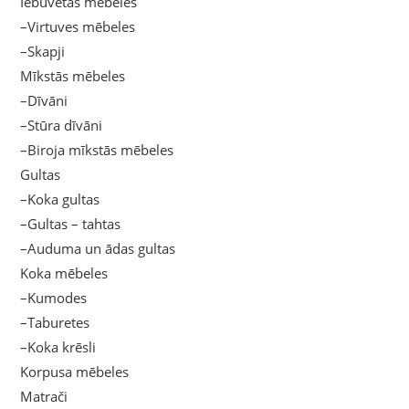
Iebūvētās mēbeles
–Virtuves mēbeles
–Skapji
Mīkstās mēbeles
–Dīvāni
–Stūra dīvāni
–Biroja mīkstās mēbeles
Gultas
–Koka gultas
–Gultas – tahtas
–Auduma un ādas gultas
Koka mēbeles
–Kumodes
–Taburetes
–Koka krēsli
Korpusa mēbeles
Matrači