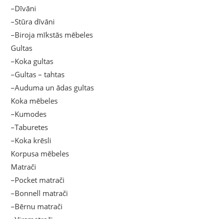
–Dīvāni
–Stūra dīvāni
–Biroja mīkstās mēbeles
Gultas
–Koka gultas
–Gultas – tahtas
–Auduma un ādas gultas
Koka mēbeles
–Kumodes
–Taburetes
–Koka krēsli
Korpusa mēbeles
Matrači
–Pocket matrači
–Bonnell matrači
–Bērnu matrači