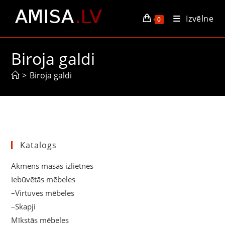
Skip
Izvēlne
to
0
content
Biroja galdi
>
Biroja galdi
Katalogs
Akmens masas izlietnes
Iebūvētās mēbeles
–Virtuves mēbeles
–Skapji
Mīkstās mēbeles