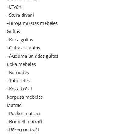
–Dīvāni
–Stūra dīvāni
–Biroja mīkstās mēbeles
Gultas
–Koka gultas
–Gultas – tahtas
–Auduma un ādas gultas
Koka mēbeles
–Kumodes
–Taburetes
–Koka krēsli
Korpusa mēbeles
Matrači
–Pocket matrači
–Bonnell matrači
–Bērnu matrači