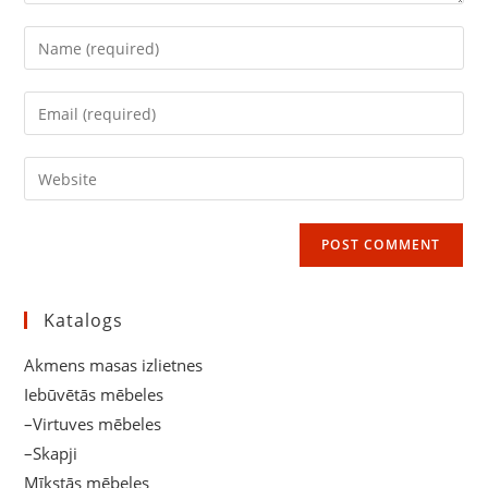
Enter
your
name
Enter
or
your
username
email
Enter
to
address
your
comment
to
website
comment
URL
(optional)
Katalogs
Akmens masas izlietnes
Iebūvētās mēbeles
–Virtuves mēbeles
–Skapji
Mīkstās mēbeles