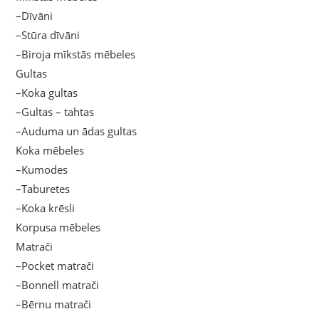
–Dīvāni
–Stūra dīvāni
–Biroja mīkstās mēbeles
Gultas
–Koka gultas
–Gultas – tahtas
–Auduma un ādas gultas
Koka mēbeles
–Kumodes
–Taburetes
–Koka krēsli
Korpusa mēbeles
Matrači
–Pocket matrači
–Bonnell matrači
–Bērnu matrači