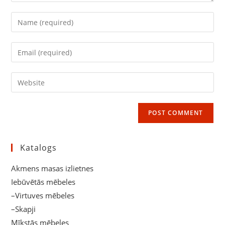
Enter
your
name
Enter
or
your
username
email
Enter
to
address
your
comment
to
website
comment
URL
(optional)
Katalogs
Akmens masas izlietnes
Iebūvētās mēbeles
–Virtuves mēbeles
–Skapji
Mīkstās mēbeles