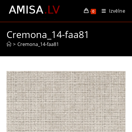
Skip
Izvēlne
to
0
content
Cremona_14-faa81
>
Cremona_14-faa81