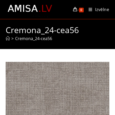
Skip
Izvēlne
to
0
content
Cremona_24-cea56
>
Cremona_24-cea56