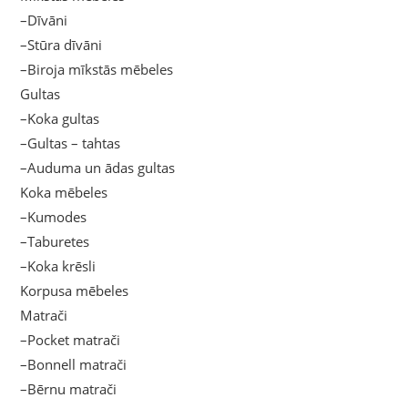
–Dīvāni
–Stūra dīvāni
–Biroja mīkstās mēbeles
Gultas
–Koka gultas
–Gultas – tahtas
–Auduma un ādas gultas
Koka mēbeles
–Kumodes
–Taburetes
–Koka krēsli
Korpusa mēbeles
Matrači
–Pocket matrači
–Bonnell matrači
–Bērnu matrači