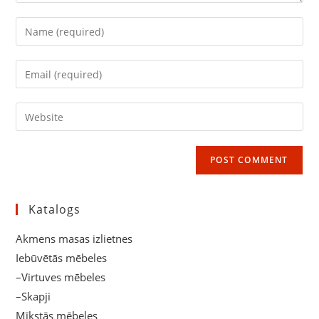
Enter
your
name
Enter
or
your
username
email
Enter
to
address
your
comment
to
website
comment
URL
(optional)
Katalogs
Akmens masas izlietnes
Iebūvētās mēbeles
–Virtuves mēbeles
–Skapji
Mīkstās mēbeles