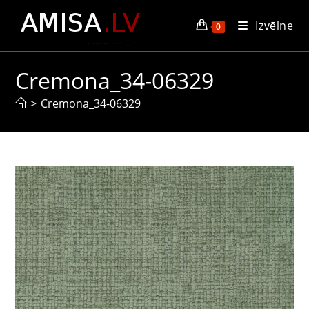
Skip
Izvēlne
to
0
content
Cremona_34-06329
>
Cremona_34-06329