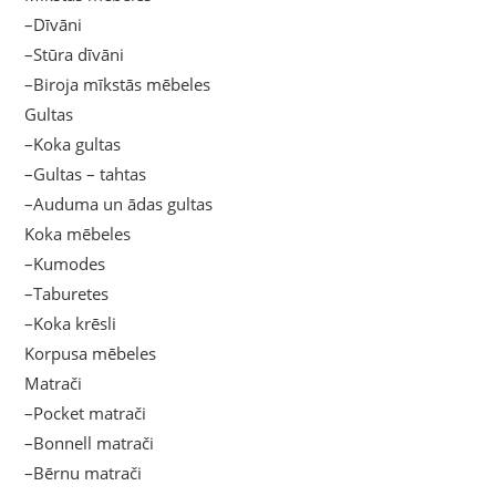
–Dīvāni
–Stūra dīvāni
–Biroja mīkstās mēbeles
Gultas
–Koka gultas
–Gultas – tahtas
–Auduma un ādas gultas
Koka mēbeles
–Kumodes
–Taburetes
–Koka krēsli
Korpusa mēbeles
Matrači
–Pocket matrači
–Bonnell matrači
–Bērnu matrači