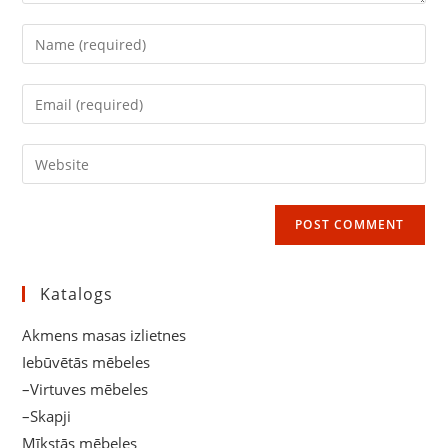
Enter
your
name
Enter
or
your
username
email
Enter
to
address
your
comment
to
website
comment
URL
(optional)
Katalogs
Akmens masas izlietnes
Iebūvētās mēbeles
–Virtuves mēbeles
–Skapji
Mīkstās mēbeles