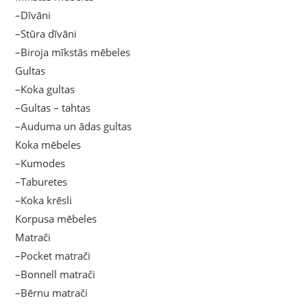
–Dīvāni
–Stūra dīvāni
–Biroja mīkstās mēbeles
Gultas
–Koka gultas
–Gultas – tahtas
–Auduma un ādas gultas
Koka mēbeles
–Kumodes
–Taburetes
–Koka krēsli
Korpusa mēbeles
Matrači
–Pocket matrači
–Bonnell matrači
–Bērnu matrači