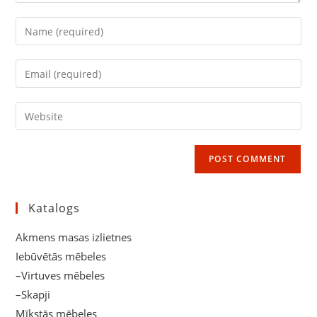
Enter
your
name
Enter
or
your
username
email
Enter
to
address
your
comment
to
website
comment
URL
(optional)
Katalogs
Akmens masas izlietnes
Iebūvētās mēbeles
–Virtuves mēbeles
–Skapji
Mīkstās mēbeles