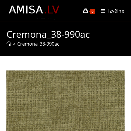
Skip
Izvēlne
to
0
content
Cremona_38-990ac
>
Cremona_38-990ac