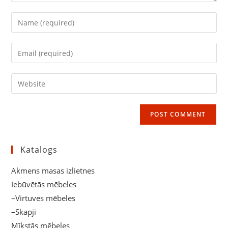
Enter
your
name
Enter
or
your
username
email
Enter
to
address
your
comment
to
website
comment
URL
(optional)
Katalogs
Akmens masas izlietnes
Iebūvētās mēbeles
–Virtuves mēbeles
–Skapji
Mīkstās mēbeles