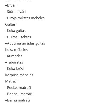
–Dīvāni
–Stūra dīvāni
–Biroja mīkstās mēbeles
Gultas
–Koka gultas
–Gultas – tahtas
–Auduma un ādas gultas
Koka mēbeles
–Kumodes
–Taburetes
–Koka krēsli
Korpusa mēbeles
Matrači
–Pocket matrači
–Bonnell matrači
–Bērnu matrači