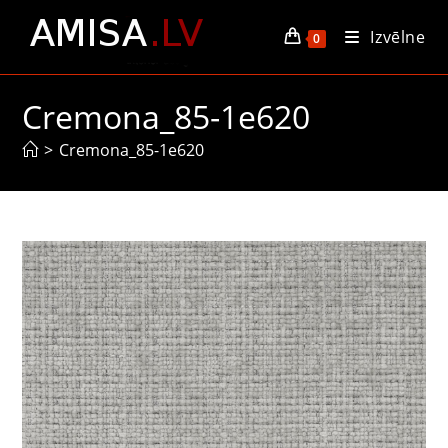
Skip
Izvēlne
to
0
content
Cremona_85-1e620
>
Cremona_85-1e620