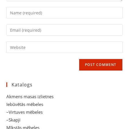
Enter
your
name
Enter
or
your
username
email
Enter
to
address
your
comment
to
website
comment
URL
(optional)
Katalogs
Akmens masas izlietnes
Iebūvētās mēbeles
–Virtuves mēbeles
–Skapji
Mīkstās mēbeles