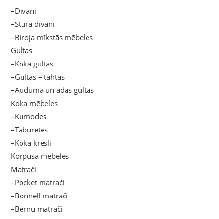
–Dīvāni
–Stūra dīvāni
–Biroja mīkstās mēbeles
Gultas
–Koka gultas
–Gultas – tahtas
–Auduma un ādas gultas
Koka mēbeles
–Kumodes
–Taburetes
–Koka krēsli
Korpusa mēbeles
Matrači
–Pocket matrači
–Bonnell matrači
–Bērnu matrači