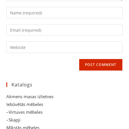
Enter
your
name
Enter
or
your
username
email
Enter
to
address
your
comment
to
website
comment
URL
(optional)
Katalogs
Akmens masas izlietnes
Iebūvētās mēbeles
–Virtuves mēbeles
–Skapji
Mīkstās mēbeles