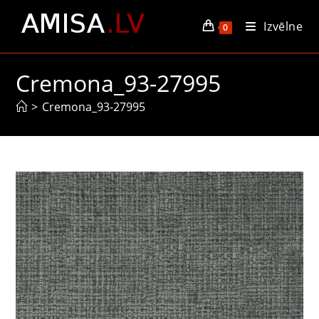
Skip
Izvēlne
to
0
content
Cremona_93-27995
>
Cremona_93-27995