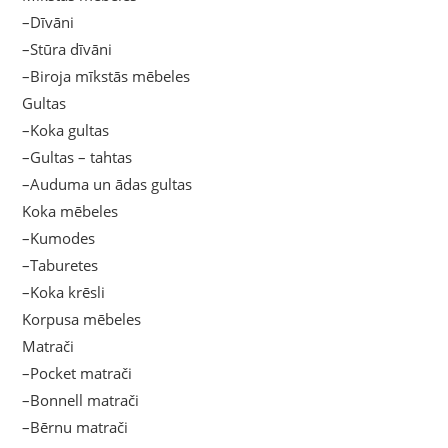
–Dīvāni
–Stūra dīvāni
–Biroja mīkstās mēbeles
Gultas
–Koka gultas
–Gultas – tahtas
–Auduma un ādas gultas
Koka mēbeles
–Kumodes
–Taburetes
–Koka krēsli
Korpusa mēbeles
Matrači
–Pocket matrači
–Bonnell matrači
–Bērnu matrači