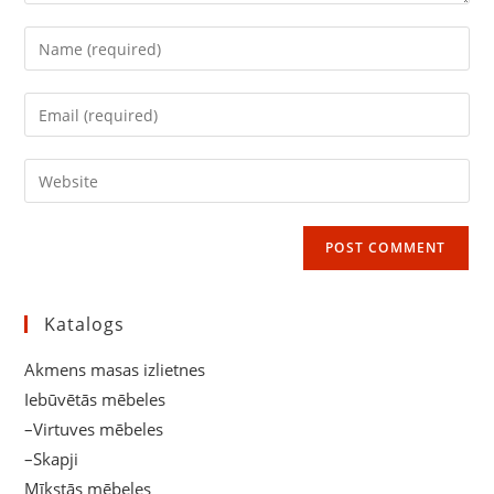
Enter
your
name
Enter
or
your
username
email
Enter
to
address
your
comment
to
website
comment
URL
(optional)
Katalogs
Akmens masas izlietnes
Iebūvētās mēbeles
–Virtuves mēbeles
–Skapji
Mīkstās mēbeles