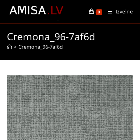
Skip
Izvēlne
to
0
content
Cremona_96-7af6d
>
Cremona_96-7af6d