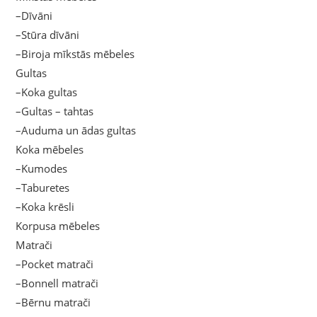
–Dīvāni
–Stūra dīvāni
–Biroja mīkstās mēbeles
Gultas
–Koka gultas
–Gultas – tahtas
–Auduma un ādas gultas
Koka mēbeles
–Kumodes
–Taburetes
–Koka krēsli
Korpusa mēbeles
Matrači
–Pocket matrači
–Bonnell matrači
–Bērnu matrači