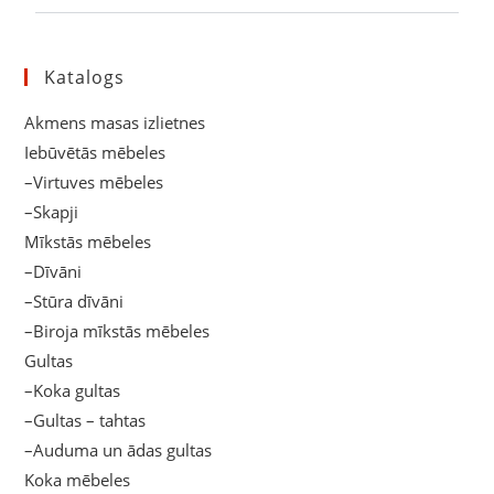
Katalogs
Akmens masas izlietnes
Iebūvētās mēbeles
–Virtuves mēbeles
–Skapji
Mīkstās mēbeles
–Dīvāni
–Stūra dīvāni
–Biroja mīkstās mēbeles
Gultas
–Koka gultas
–Gultas – tahtas
–Auduma un ādas gultas
Koka mēbeles