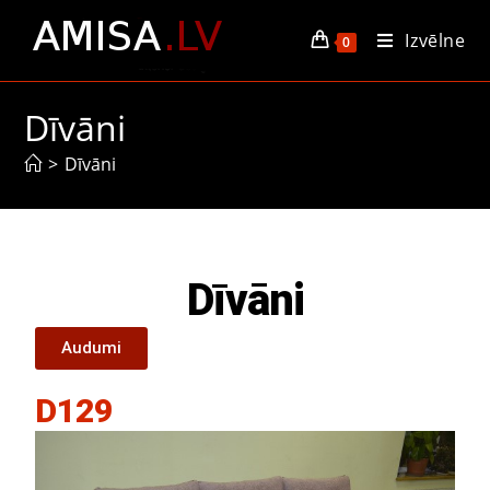
Izvēlne
0
Dīvāni
>
Dīvāni
Dīvāni
Audumi
D129