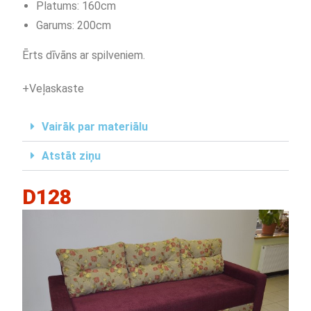
Platums: 160cm
Garums: 200cm
Ērts dīvāns ar spilveniem.
+Veļaskaste
Vairāk par materiālu
Atstāt ziņu
D128