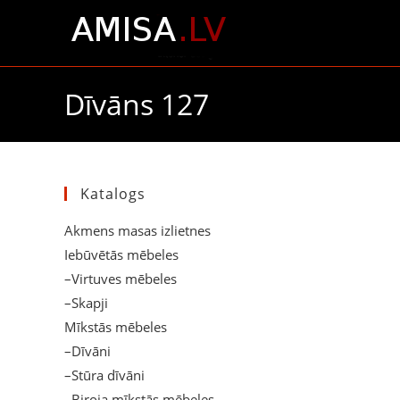
Dīvāns 127
Katalogs
Akmens masas izlietnes
Iebūvētās mēbeles
–Virtuves mēbeles
–Skapji
Mīkstās mēbeles
–Dīvāni
–Stūra dīvāni
–Biroja mīkstās mēbeles