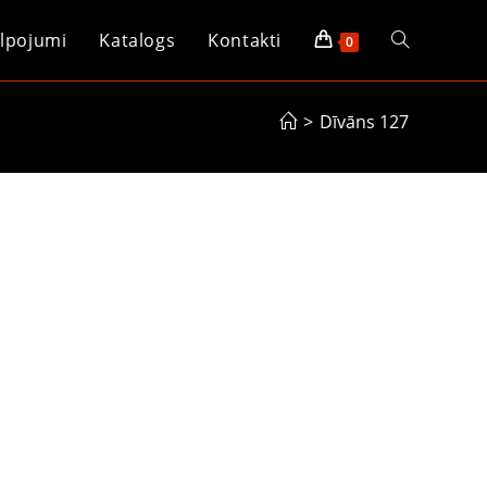
lpojumi
Katalogs
Kontakti
0
>
Dīvāns 127