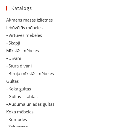
Katalogs
Akmens masas izlietnes
Iebūvētās mēbeles
–Virtuves mēbeles
–Skapji
Mīkstās mēbeles
–Dīvāni
–Stūra dīvāni
–Biroja mīkstās mēbeles
Gultas
–Koka gultas
–Gultas – tahtas
–Auduma un ādas gultas
Koka mēbeles
–Kumodes