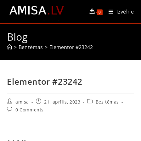
Izvēlne
0
Blog
>
Bez tēmas
>
Elementor #23242
Elementor #23242
amisa
21. aprīlis, 2023
Bez tēmas
0 Comments