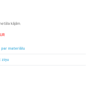
metāla kājām.
EUR
 par materiālu
 ziņu