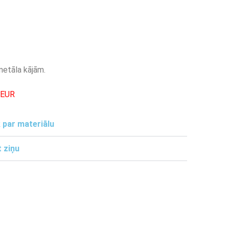
metāla kājām.
-EUR
 par materiālu
 ziņu