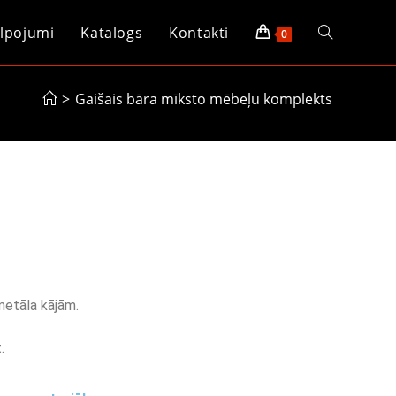
lpojumi
Katalogs
Kontakti
0
>
Gaišais bāra mīksto mēbeļu komplekts
metāla kājām.
.