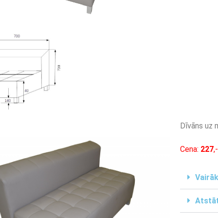
Dīvāns uz 
Cena:
227
,
Vairāk
Atstāt