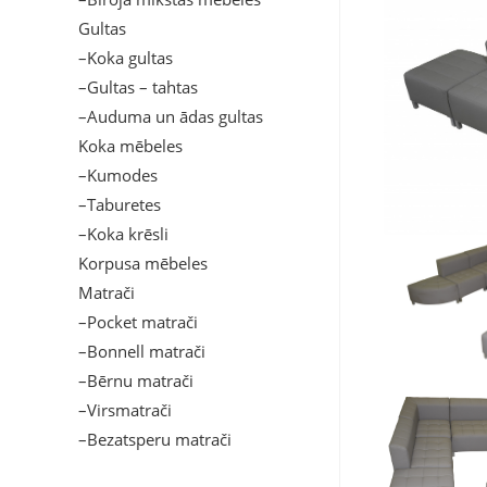
Gultas
–Koka gultas
–Gultas – tahtas
–Auduma un ādas gultas
Koka mēbeles
–Kumodes
–Taburetes
–Koka krēsli
Korpusa mēbeles
Matrači
–Pocket matrači
–Bonnell matrači
–Bērnu matrači
–Virsmatrači
–Bezatsperu matrači