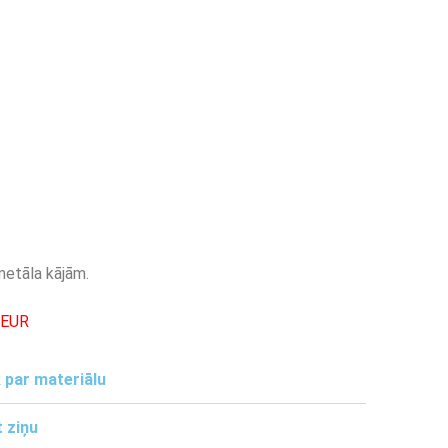
metāla kājām.
-EUR
 par materiālu
 ziņu