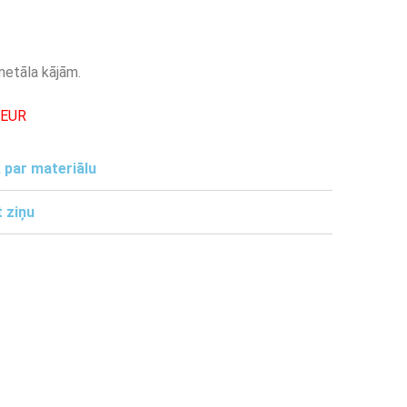
metāla kājām.
-EUR
 par materiālu
 ziņu