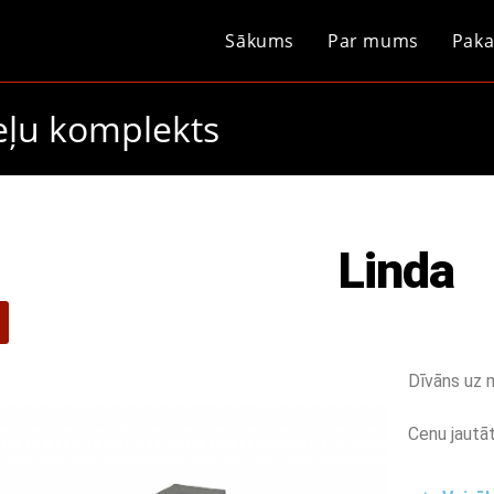
Sākums
Par mums
Paka
eļu komplekts
Linda
Dīvāns uz 
Cenu jautāt