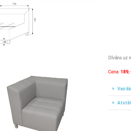
Dīvāns uz 
Cena:
189
,
Vairāk
Atstāt