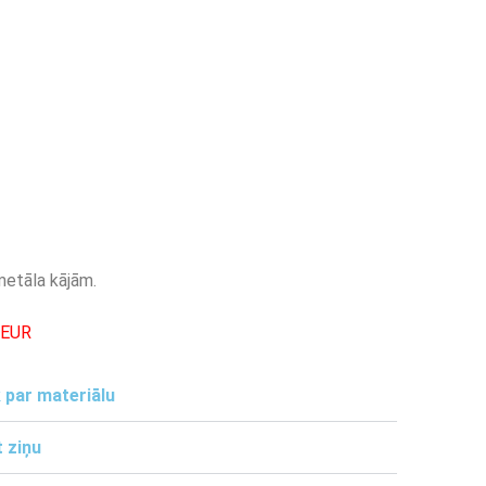
metāla kājām.
-EUR
 par materiālu
 ziņu