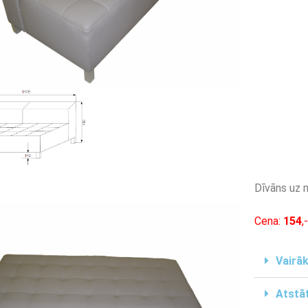
Dīvāns uz 
Cena:
154
,
Vairāk
Atstāt