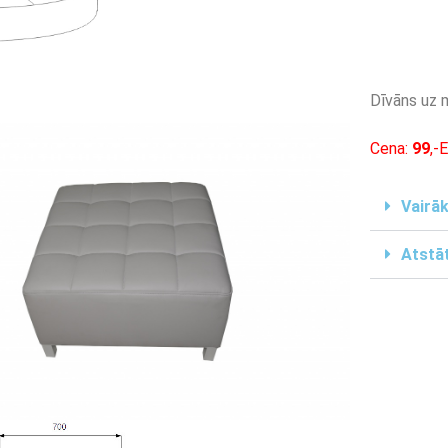
Dīvāns uz 
Cena:
99
,-
Vairāk
Atstāt