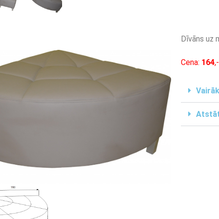
Dīvāns uz 
Cena:
164
,
Vairāk
Atstāt