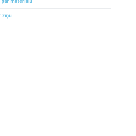
 par materiālu
 ziņu