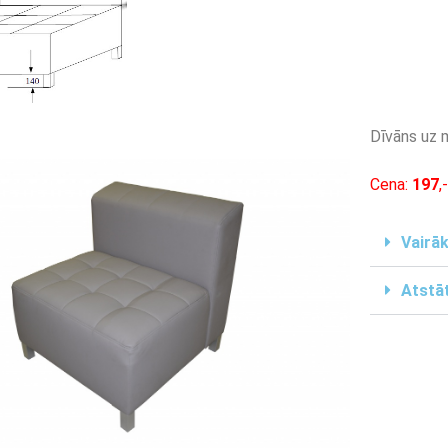
Dīvāns uz 
Cena:
197
,
Vairāk
Atstāt