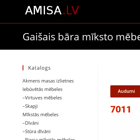
Gaišais bāra mīksto mēb
Katalogs
Akmens masas izlietnes
Iebūvētās mēbeles
Audumi
–Virtuves mēbeles
–Skapji
7011
Mīkstās mēbeles
–Dīvāni
–Stūra dīvāni
–Biroja mīkstās mēbeles