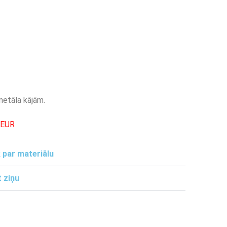
metāla kājām.
-EUR
 par materiālu
 ziņu