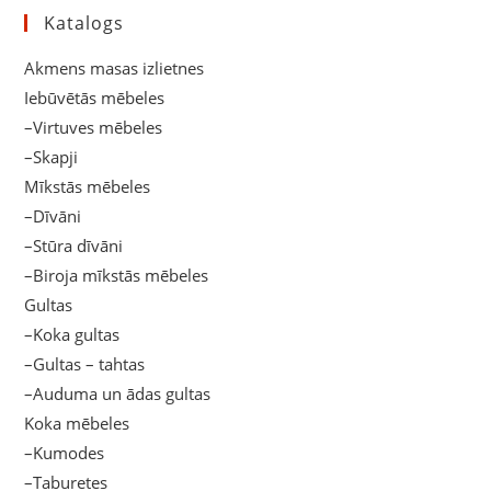
Katalogs
Akmens masas izlietnes
Iebūvētās mēbeles
–Virtuves mēbeles
–Skapji
Mīkstās mēbeles
–Dīvāni
–Stūra dīvāni
–Biroja mīkstās mēbeles
Gultas
–Koka gultas
–Gultas – tahtas
–Auduma un ādas gultas
Koka mēbeles
–Kumodes
–Taburetes