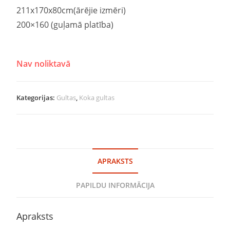
211x170x80cm(ārējie izmēri)
200×160 (guļamā platība)
Nav noliktavā
Kategorijas:
Gultas
,
Koka gultas
APRAKSTS
PAPILDU INFORMĀCIJA
Apraksts