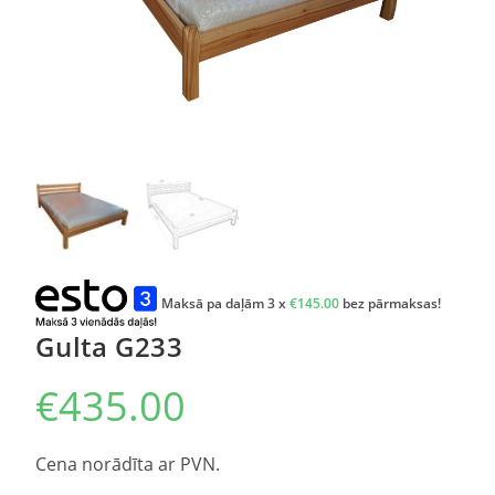
Maksā pa daļām 3 x
€
145.00
bez pārmaksas!
Gulta G233
€
435.00
Cena norādīta ar PVN.