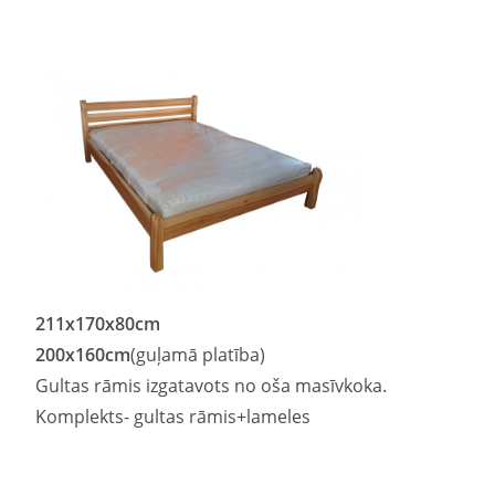
211
x
170
x80cm
200
x
160
cm
(guļamā platība)
Gultas rāmis izgatavots no oša masīvkoka.
Komplekts- gultas rāmis+lameles