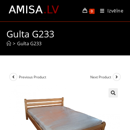
Izvēlne
0
Gulta G233
>
Gulta G233
Previous Product
Next Product