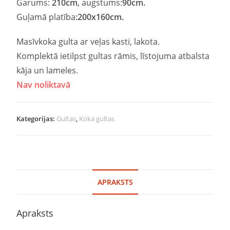
Garums:
210cm
, augstums:
90cm.
Guļamā platība
:200x160cm.
Masīvkoka gulta ar veļas kasti, lakota.
Komplektā ietilpst gultas rāmis, līstojuma atbalsta
kāja un lameles.
Nav noliktavā
Kategorijas:
Gultas
,
Koka gultas
APRAKSTS
Apraksts