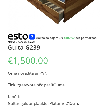
Maksā pa daļām 3 x
€
500.00
bez pārmaksas!
Gulta G239
€
1,500.00
Cena norādīta ar PVN.
Tiek izgatavota pēc pasūtījuma.
Izmēri:
Gultas gals ar plauktu: Platums
215cm.