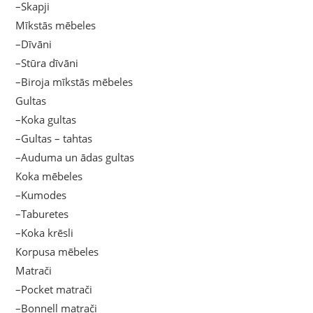
–Skapji
Mīkstās mēbeles
–Dīvāni
–Stūra dīvāni
–Biroja mīkstās mēbeles
Gultas
–Koka gultas
–Gultas – tahtas
–Auduma un ādas gultas
Koka mēbeles
–Kumodes
–Taburetes
–Koka krēsli
Korpusa mēbeles
Matrači
–Pocket matrači
–Bonnell matrači