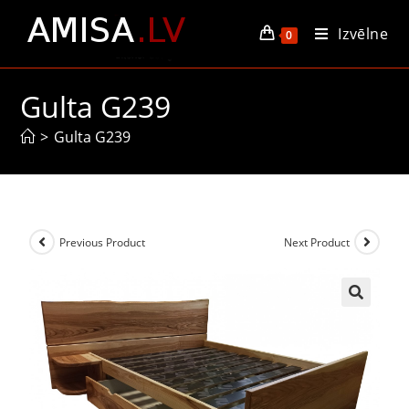
Izvēlne
0
Gulta G239
>
Gulta G239
Previous Product
Next Product