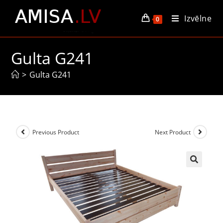
Izvēlne
0
Gulta G241
>
Gulta G241
Previous Product
Next Product