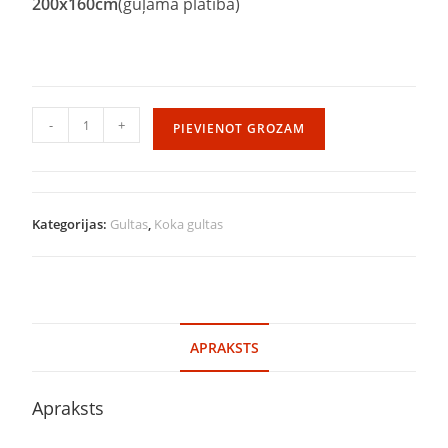
200
x
160
cm
(guļamā platība)
-
+
PIEVIENOT GROZAM
Kategorijas:
Gultas
,
Koka gultas
APRAKSTS
Apraksts