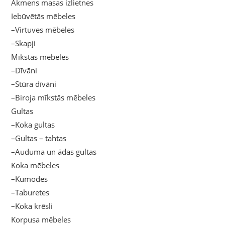
Akmens masas izlietnes
Iebūvētās mēbeles
–Virtuves mēbeles
–Skapji
Mīkstās mēbeles
–Dīvāni
–Stūra dīvāni
–Biroja mīkstās mēbeles
Gultas
–Koka gultas
–Gultas – tahtas
–Auduma un ādas gultas
Koka mēbeles
–Kumodes
–Taburetes
–Koka krēsli
Korpusa mēbeles