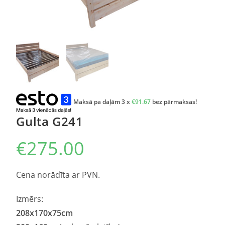
Maksā pa daļām 3 x
€
91.67
bez pārmaksas!
Gulta G241
€
275.00
Cena norādīta ar PVN.
Izmērs:
208
x
170
x75cm