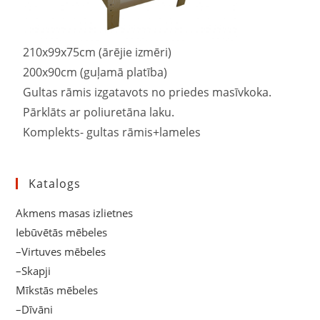
210x99x75cm (ārējie izmēri)
200x90cm (guļamā platība)
Gultas rāmis izgatavots no priedes masīvkoka.
Pārklāts ar poliuretāna laku.
Komplekts- gultas rāmis+lameles
Katalogs
Akmens masas izlietnes
Iebūvētās mēbeles
–Virtuves mēbeles
–Skapji
Mīkstās mēbeles
–Dīvāni