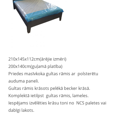
210x145x112cm(ārējie izmēri)
200x140cm(guļamā platība)
Priedes masīvkoka gultas rāmis ar polsterētu
auduma paneli.
Gultas rāmis krāsots pelēkā becker krāsā.
Komplektā ietilpst gultas rāmis, lameles.
Iespējams izvēlēties krāsu toni no NCS paletes vai
dabīgi lakots.