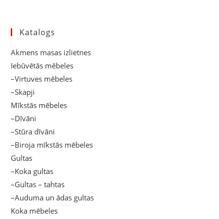
Katalogs
Akmens masas izlietnes
Iebūvētās mēbeles
–Virtuves mēbeles
–Skapji
Mīkstās mēbeles
–Dīvāni
–Stūra dīvāni
–Biroja mīkstās mēbeles
Gultas
–Koka gultas
–Gultas – tahtas
–Auduma un ādas gultas
Koka mēbeles