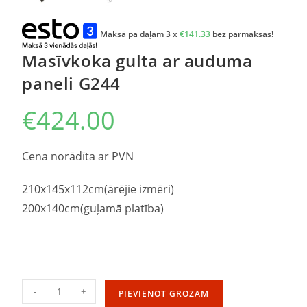
Maksā pa daļām 3 x
€
141.33
bez pārmaksas!
Masīvkoka gulta ar auduma
paneli G244
€
424.00
Cena norādīta ar PVN
210x145x112cm(ārējie izmēri)
200x140cm(guļamā platība)
-
+
PIEVIENOT GROZAM