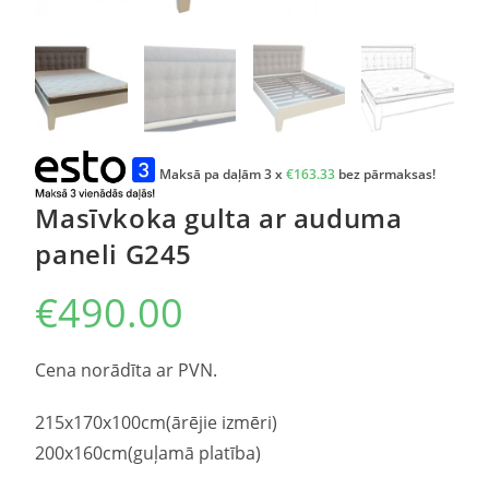
Maksā pa daļām 3 x
€
163.33
bez pārmaksas!
Masīvkoka gulta ar auduma
paneli G245
€
490.00
Cena norādīta ar PVN.
215x170x100cm(ārējie izmēri)
200x160cm(guļamā platība)