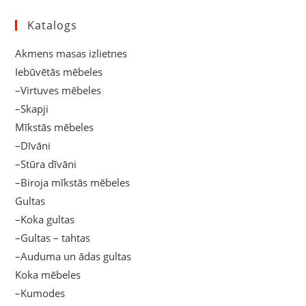
Katalogs
Akmens masas izlietnes
Iebūvētās mēbeles
–Virtuves mēbeles
–Skapji
Mīkstās mēbeles
–Dīvāni
–Stūra dīvāni
–Biroja mīkstās mēbeles
Gultas
–Koka gultas
–Gultas – tahtas
–Auduma un ādas gultas
Koka mēbeles
–Kumodes