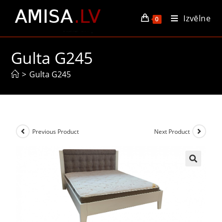
Izvēlne
0
Gulta G245
>
Gulta G245
Previous Product
Next Product