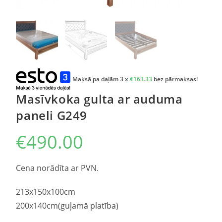
Maksā pa daļām 3 x
€
163.33
bez pārmaksas!
Masīvkoka gulta ar auduma
paneli G249
€
490.00
Cena norādīta ar PVN.
213x150x100cm
200x140cm(guļamā platība)