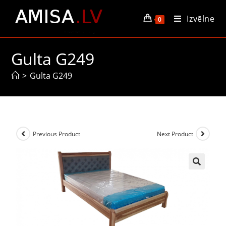
Izvēlne
0
Gulta G249
>
Gulta G249
Previous Product
Next Product