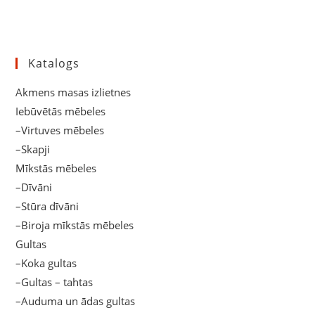
Katalogs
Akmens masas izlietnes
Iebūvētās mēbeles
–Virtuves mēbeles
–Skapji
Mīkstās mēbeles
–Dīvāni
–Stūra dīvāni
–Biroja mīkstās mēbeles
Gultas
–Koka gultas
–Gultas – tahtas
–Auduma un ādas gultas