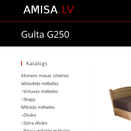
Gulta G250
Katalogs
Akmens masas izlietnes
Iebūvētās mēbeles
–Virtuves mēbeles
–Skapji
Mīkstās mēbeles
–Dīvāni
–Stūra dīvāni
–Biroja mīkstās mēbeles