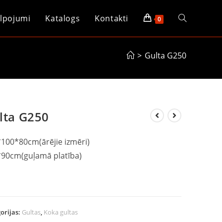
lpojumi
Katalogs
Kontakti
0
>
Gulta G250
lta G250
100*80cm(ārējie izmēri)
90cm(guļamā platība)
orijas:
Gultas
,
Koka gultas