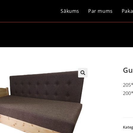
Sākums
Par mums
Paka
Gu
205*
200*
Kateg