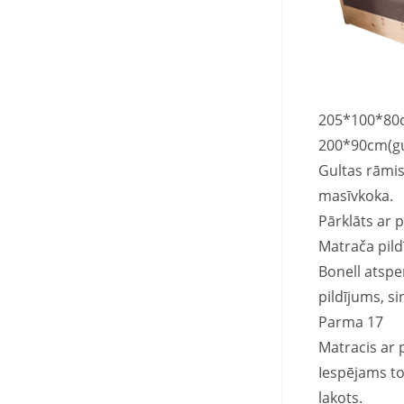
205*100*80c
200*90cm(gu
Gultas rāmis
masīvkoka.
Pārklāts ar 
Matrača pild
Bonell atsper
pildījums, 
Parma 17
Matracis ar
Iespējams to
lakots.