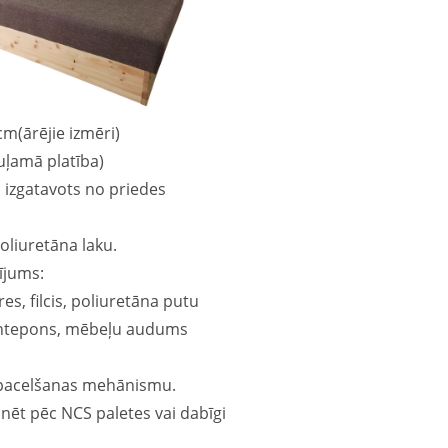
m(ārējie izmēri)
ļamā platība)
 izgatavots no priedes
poliuretāna laku.
ījums:
es, filcis, poliuretāna putu
sintepons, mēbeļu audums
 pacelšanas mehānismu.
nēt pēc NCS paletes vai dabīgi