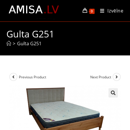
Izvēlne
0
Gulta G251
>
Gulta G251
Previous Product
Next Product