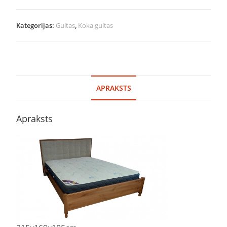
Kategorijas:
Gultas
,
Koka gultas
APRAKSTS
Apraksts