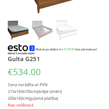
Maksā pa daļām 3 x
€
178.00
bez pārmaksas!
Gulta G251
€
534.00
Cena norādīta ar PVN.
215x169x105cm(ārējie izmēri)
200x160cm(guļamā platība)
Nav noliktavā