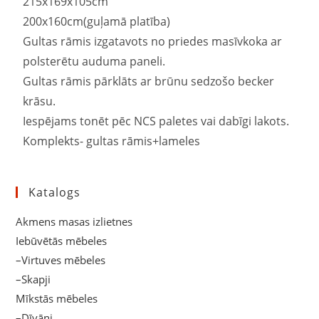
215x169x105cm
200x160cm(guļamā platība)
Gultas rāmis izgatavots no priedes masīvkoka ar
polsterētu auduma paneli.
Gultas rāmis pārklāts ar brūnu sedzošo becker
krāsu.
Iespējams tonēt pēc NCS paletes vai dabīgi lakots.
Komplekts- gultas rāmis+lameles
Katalogs
Akmens masas izlietnes
Iebūvētās mēbeles
–Virtuves mēbeles
–Skapji
Mīkstās mēbeles
–Dīvāni