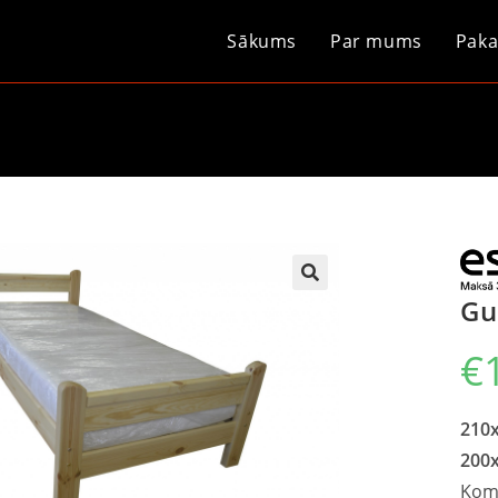
Sākums
Par mums
Paka
Gu
€
210
200
Komp