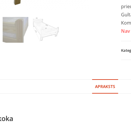
prie
Gult
Komp
Nav 
Kateg
APRAKSTS
koka