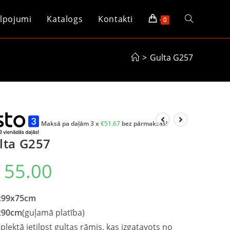
lpojumi
Katalogs
Kontakti
0
>
Gulta G257
Maksā pa daļām 3 x
€
51.67
bez pārmaksas!
lta G257
155.00
x
99
x75cm
x
90
cm
(guļamā platība)
lektā ietilpst gultas rāmis, kas izgatavots no