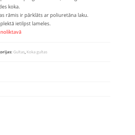
des koka.
as rāmis ir pārklāts ar poliuretāna laku.
lektā ietilpst lameles.
noliktavā
orijas:
Gultas
,
Koka gultas