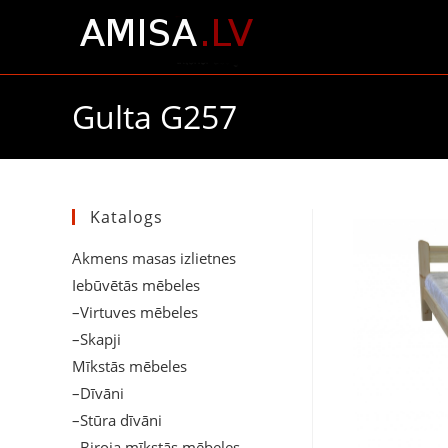
Gulta G257
Katalogs
Akmens masas izlietnes
Iebūvētās mēbeles
–Virtuves mēbeles
–Skapji
Mīkstās mēbeles
–Dīvāni
–Stūra dīvāni
–Biroja mīkstās mēbeles