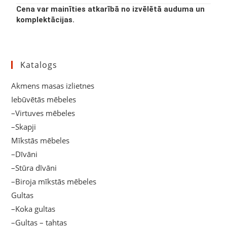
Cena var mainīties atkarībā no izvēlētā auduma un
komplektācijas.
Katalogs
Akmens masas izlietnes
Iebūvētās mēbeles
–Virtuves mēbeles
–Skapji
Mīkstās mēbeles
–Dīvāni
–Stūra dīvāni
–Biroja mīkstās mēbeles
Gultas
–Koka gultas
–Gultas – tahtas