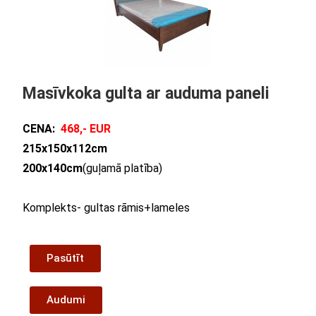
Masīvkoka gulta ar auduma paneli
CENA:
468,- EUR
215
x
150
x112cm
200
x
140
cm
(guļamā platība)
Komplekts- gultas rāmis+lameles
Pasūtīt
Audumi