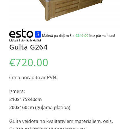
Maksā pa daļām 3 x
€
240.00
bez pārmaksas!
Gulta G264
€
720.00
Cena norādīta ar PVN.
Izmērs:
210
x
175
x40cm
200
x
160
cm
(guļamā platība)
Gulta veidota no kvalitatīviem materiāliem, osis.