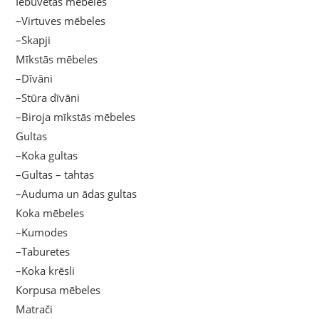
Iebūvētās mēbeles
–Virtuves mēbeles
–Skapji
Mīkstās mēbeles
–Dīvāni
–Stūra dīvāni
–Biroja mīkstās mēbeles
Gultas
–Koka gultas
–Gultas – tahtas
–Auduma un ādas gultas
Koka mēbeles
–Kumodes
–Taburetes
–Koka krēsli
Korpusa mēbeles
Matrači