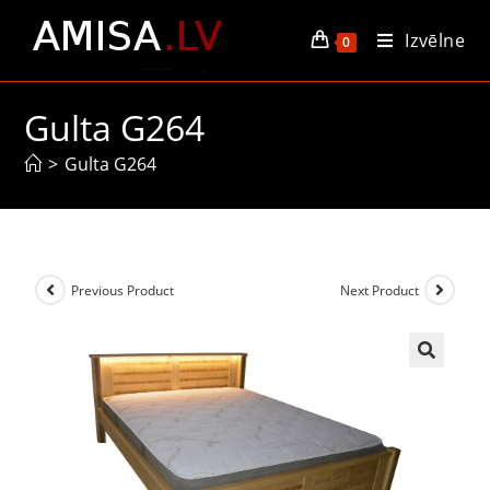
Izvēlne
0
Gulta G264
>
Gulta G264
Previous Product
Next Product