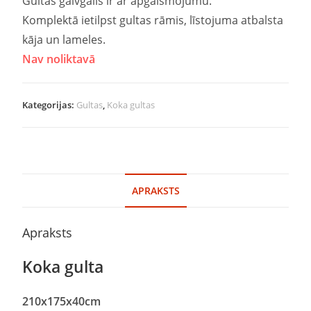
Gultas galvgalis ir ar apgaismojumu.
Komplektā ietilpst gultas rāmis, līstojuma atbalsta
kāja un lameles.
Nav noliktavā
Kategorijas:
Gultas
,
Koka gultas
APRAKSTS
Apraksts
Koka gulta
210
x
175
x40cm