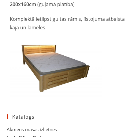
200
x
160
cm
(guļamā platība)
Komplektā ietilpst gultas rāmis, līstojuma atbalsta
kāja un lameles.
Katalogs
Akmens masas izlietnes