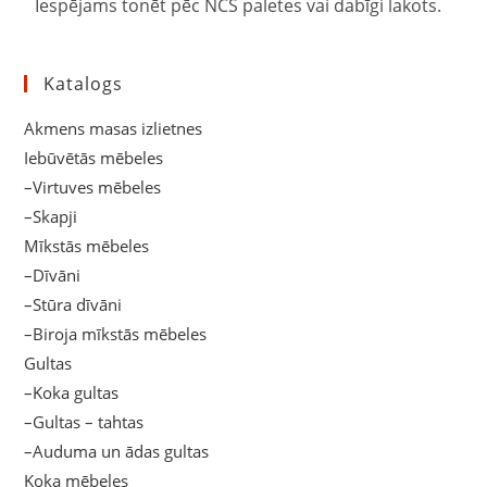
Iespējams tonēt pēc NCS paletes vai dabīgi lakots.
Katalogs
Akmens masas izlietnes
Iebūvētās mēbeles
–Virtuves mēbeles
–Skapji
Mīkstās mēbeles
–Dīvāni
–Stūra dīvāni
–Biroja mīkstās mēbeles
Gultas
–Koka gultas
–Gultas – tahtas
–Auduma un ādas gultas
Koka mēbeles