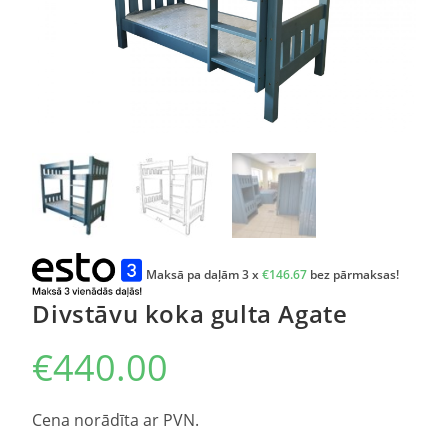
Maksā pa daļām 3 x
€
146.67
bez pārmaksas!
Divstāvu koka gulta Agate
€
440.00
Cena norādīta ar PVN.