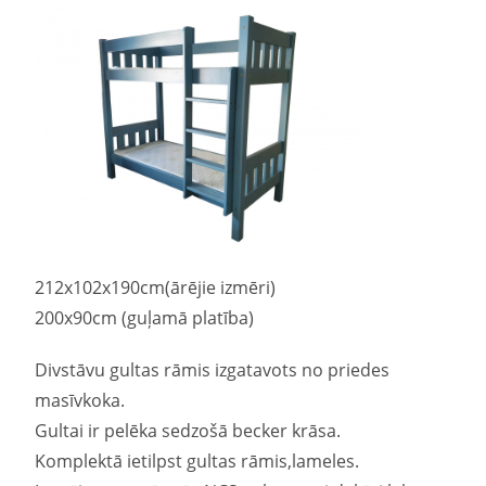
212x102x190cm(ārējie izmēri)
200x90cm (guļamā platība)
Divstāvu gultas rāmis izgatavots no priedes
masīvkoka.
Gultai ir pelēka sedzošā becker krāsa.
Komplektā ietilpst gultas rāmis,lameles.