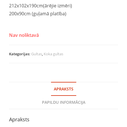
212x102x190cm(ārējie izmēri)
200x90cm (guļamā platība)
Nav noliktavā
Kategorijas:
Gultas
,
Koka gultas
APRAKSTS
PAPILDU INFORMĀCIJA
Apraksts