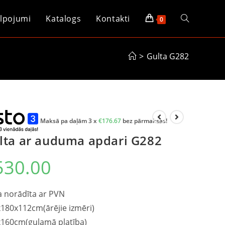
lpojumi
Katalogs
Kontakti
0
>
Gulta G282
Maksā pa daļām 3 x
€
176.67
bez pārmaksas!
lta ar auduma apdari G282
530.00
 norādīta ar PVN
180x112cm(ārējie izmēri)
160cm(guļamā platība)