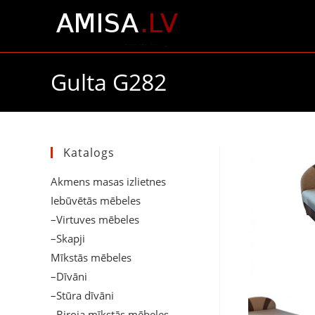
Gulta G282
Katalogs
Akmens masas izlietnes
Iebūvētās mēbeles
–Virtuves mēbeles
–Skapji
Mīkstās mēbeles
–Dīvāni
–Stūra dīvāni
–Biroja mīkstās mēbeles