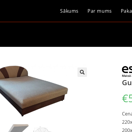
Sākums
Par mums
Paka
Gu
€
Cena
220x
200x