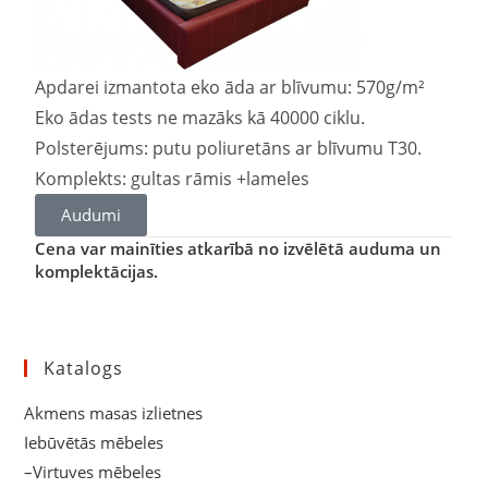
Apdarei izmantota eko āda ar blīvumu: 570g/m²
Eko ādas tests ne mazāks kā 40000 ciklu.
Polsterējums: putu poliuretāns ar blīvumu T30.
Komplekts: gultas rāmis +lameles
Audumi
Cena var mainīties atkarībā no izvēlētā auduma un
komplektācijas.
Katalogs
Akmens masas izlietnes
Iebūvētās mēbeles
–Virtuves mēbeles