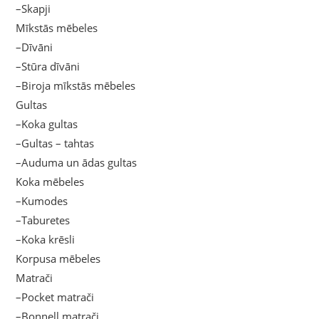
–Skapji
Mīkstās mēbeles
–Dīvāni
–Stūra dīvāni
–Biroja mīkstās mēbeles
Gultas
–Koka gultas
–Gultas – tahtas
–Auduma un ādas gultas
Koka mēbeles
–Kumodes
–Taburetes
–Koka krēsli
Korpusa mēbeles
Matrači
–Pocket matrači
–Bonnell matrači