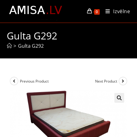
Izvēlne
0
Gulta G292
>
Gulta G292
Previous Product
Next Product