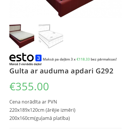
Maksā pa daļām 3 x
€
118.33
bez pārmaksas!
Gulta ar auduma apdari G292
€
355.00
Cena norādīta ar PVN
220x189x120cm (ārējie izmēri)
200x160cm(guļamā platība)