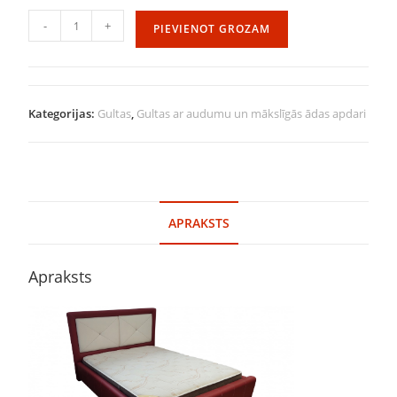
-
+
PIEVIENOT GROZAM
Kategorijas:
Gultas
,
Gultas ar audumu un mākslīgās ādas apdari
APRAKSTS
Apraksts